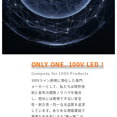
ONLY ONE. 100V LED !
Company for 100V Products
100Vライン照明に特化した専門
メーカーとして、私たちは特許技
術と長年の開発ノウハウを融合
し、他社には再現できない安全
性・耐久性・均一な光品質を追求
しています。あらゆる現場環境で
最適な光を形にする“唯一無二の