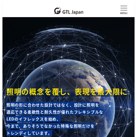
メ
イ
MENU
ン
コ
ン
テ
ン
ツ
へ
移
動
照明の概念を覆し、
表現を最大限に
照明の形に合わせた設計ではなく、設計に照明を
適応できる柔軟性と耐久性が優れたフレキシブルな
LEDのイフレックスを始め、
今まで、ありそうでなかった特殊な照明だけを
トレンディしています。