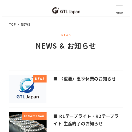
メ
イ
MENU
ン
TOP
NEWS
コ
ン
NEWS
テ
NEWS & お知らせ
ン
ツ
へ
移
動
■ 〈重要〉夏季休業のお知らせ
NEWS
■ R1テープライト・R2テープラ
Information
イト 生産終了のお知らせ