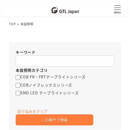
メ
イ
MENU
ン
TOP
本設照明
コ
ン
テ
ン
ツ
キーワード
へ
移
本設照明カテゴリ
動
COB FR・FRTテープライトシリーズ
COBノイフレックスシリーズ
SMD LED テープライトシリーズ
絞り込みをクリア
この条件で検索