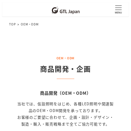
メ
イ
MENU
ン
TOP
OEM・ODM
コ
ン
テ
ン
ツ
OEM・ODM
へ
移
商品開発・企画
動
商品開発（OEM・ODM）
当社では、仮設照明をはじめ、各種LED照明や関連製
品のOEM・ODM開発を承っております。
お客様のご要望に合わせて、企画・設計・デザイン・
製造・輸入・販売戦略まで全てご協力可能です。