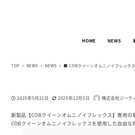
メ
イ
ン
コ
ン
HOME
NEWS
テ
ン
ツ
TOP
NEWS
NEWS
■ COBクイーンオムニノイフレック
へ
移
動
2025年5月21日
2025年12月5日
株式会社ジーテ
投稿日
更新日
著
者
新製品【COBクイーンオムニノイフレックス】専用
COBクイーンオムニノイフレックスを使用した自由な