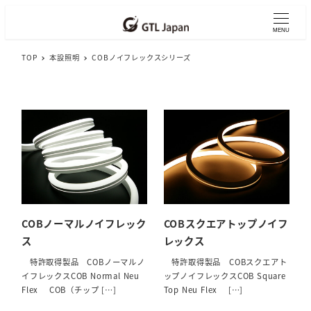
メ
イ
MENU
ン
TOP
本設照明
COBノイフレックスシリーズ
コ
ン
テ
ン
ツ
へ
移
動
COBノーマルノイフレック
COBスクエアトップノイフ
ス
レックス
特許取得製品 COBノーマルノ
特許取得製品 COBスクエアト
イフレックスCOB Normal Neu
ップノイフレックスCOB Square
Flex COB（チップ […]
Top Neu Flex […]